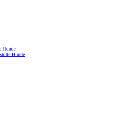
te Hunde
estufte Hunde