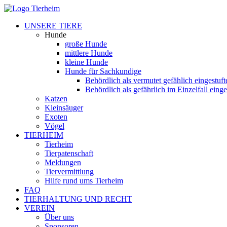
UNSERE TIERE
Hunde
große Hunde
mittlere Hunde
kleine Hunde
Hunde für Sachkundige
Behördlich als vermutet gefählich eingestuf
Behördlich als gefährlich im Einzelfall eing
Katzen
Kleinsäuger
Exoten
Vögel
TIERHEIM
Tierheim
Tierpatenschaft
Meldungen
Tiervermittlung
Hilfe rund ums Tierheim
FAQ
TIERHALTUNG UND RECHT
VEREIN
Über uns
Sponsoren