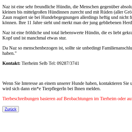
Naz ist eine sehr freundliche Hündin, die Menschen gegenüber absolu
kleinen bis mittelgroßen Hündinnen zurecht und mit Rüden (aller Gr
Zaun reagiert sie bei Hundebegegnungen allerdings heftig und nicht f
können. Ihre 11 Jahre sieht und merkt man der jung gebliebenen He
Naz ist eine fröhliche und total liebenswerte Hündin, die es liebt ge
Kopf und ist manchmal etwas stur.
Da Naz so menschenbezogen ist, sollte sie unbedingt Familienanschl
haben."
Kontakt:
Tierheim Selb Tel: 09287/3741
Wenn Sie Interesse an einem unserer Hunde haben, kontaktieren Sie u
wird sich dann ein*e TierpflegerIn bei Ihnen melden.
Tierbeschreibungen basieren auf Beobachtungen im Tierheim oder auf 
Zurück