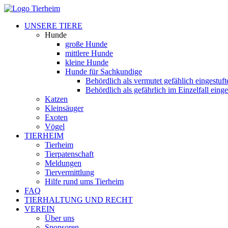
UNSERE TIERE
Hunde
große Hunde
mittlere Hunde
kleine Hunde
Hunde für Sachkundige
Behördlich als vermutet gefählich eingestuf
Behördlich als gefährlich im Einzelfall eing
Katzen
Kleinsäuger
Exoten
Vögel
TIERHEIM
Tierheim
Tierpatenschaft
Meldungen
Tiervermittlung
Hilfe rund ums Tierheim
FAQ
TIERHALTUNG UND RECHT
VEREIN
Über uns
Sponsoren