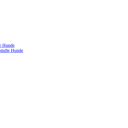
te Hunde
estufte Hunde