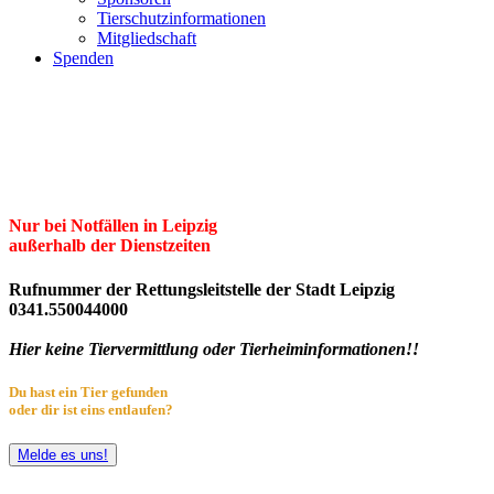
Tierschutzinformationen
Mitgliedschaft
Spenden
Erster Freier Tierschutzverein Leipzig
und Umgebung e.V.
Herzlich willkommen im Tierheim Leipzig!
Nur bei Notfällen in Leipzig
außerhalb der Dienstzeiten
Rufnummer der Rettungsleitstelle der Stadt Leipzig
0341.550044000
Hier keine Tiervermittlung oder Tierheiminformationen!!
Du hast ein Tier gefunden
oder dir ist eins entlaufen?
Melde es uns!