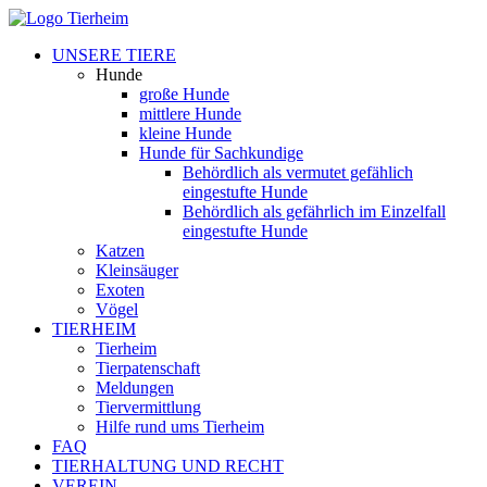
UNSERE TIERE
Hunde
große Hunde
mittlere Hunde
kleine Hunde
Hunde für Sachkundige
Behördlich als vermutet gefählich
eingestufte Hunde
Behördlich als gefährlich im Einzelfall
eingestufte Hunde
Katzen
Kleinsäuger
Exoten
Vögel
TIERHEIM
Tierheim
Tierpatenschaft
Meldungen
Tiervermittlung
Hilfe rund ums Tierheim
FAQ
TIERHALTUNG UND RECHT
VEREIN