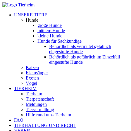
UNSERE TIERE
Hunde
große Hunde
mittlere Hunde
kleine Hunde
Hunde für Sachkundige
Behördlich als vermutet gefählich
eingestufte Hunde
Behördlich als gefährlich im Einzelfall
eingestufte Hunde
Katzen
Kleinsäuger
Exoten
Vögel
TIERHEIM
Tierheim
Tierpatenschaft
Meldungen
Tiervermittlung
Hilfe rund ums Tierheim
FAQ
TIERHALTUNG UND RECHT
VEREIN