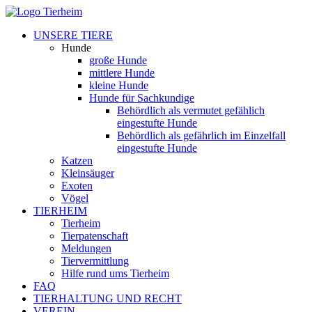
UNSERE TIERE
Hunde
große Hunde
mittlere Hunde
kleine Hunde
Hunde für Sachkundige
Behördlich als vermutet gefählich
eingestufte Hunde
Behördlich als gefährlich im Einzelfall
eingestufte Hunde
Katzen
Kleinsäuger
Exoten
Vögel
TIERHEIM
Tierheim
Tierpatenschaft
Meldungen
Tiervermittlung
Hilfe rund ums Tierheim
FAQ
TIERHALTUNG UND RECHT
VEREIN