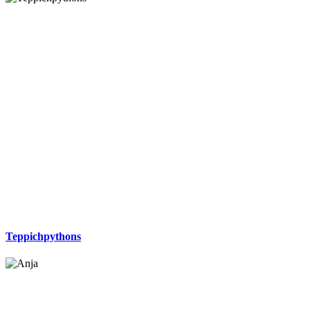
Teppichpythons