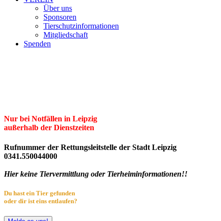
Über uns
Sponsoren
Tierschutzinformationen
Mitgliedschaft
Spenden
Erster Freier Tierschutzverein Leipzig
und Umgebung e.V.
Herzlich willkommen im Tierheim Leipzig!
Nur bei Notfällen in Leipzig
außerhalb der Dienstzeiten
Rufnummer der Rettungsleitstelle der Stadt Leipzig
0341.550044000
Hier keine Tiervermittlung oder Tierheiminformationen!!
Du hast ein Tier gefunden
oder dir ist eins entlaufen?