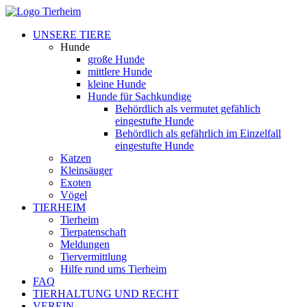
UNSERE TIERE
Hunde
große Hunde
mittlere Hunde
kleine Hunde
Hunde für Sachkundige
Behördlich als vermutet gefählich
eingestufte Hunde
Behördlich als gefährlich im Einzelfall
eingestufte Hunde
Katzen
Kleinsäuger
Exoten
Vögel
TIERHEIM
Tierheim
Tierpatenschaft
Meldungen
Tiervermittlung
Hilfe rund ums Tierheim
FAQ
TIERHALTUNG UND RECHT
VEREIN