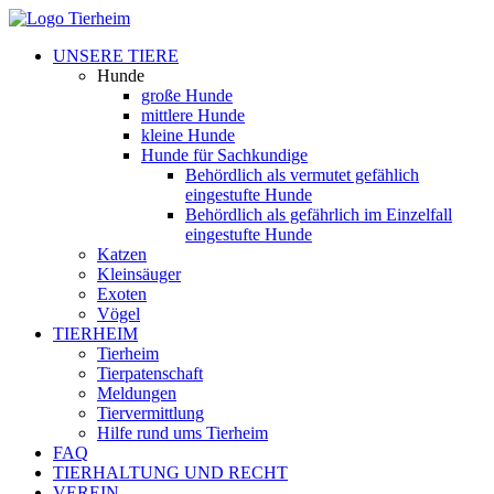
UNSERE TIERE
Hunde
große Hunde
mittlere Hunde
kleine Hunde
Hunde für Sachkundige
Behördlich als vermutet gefählich
eingestufte Hunde
Behördlich als gefährlich im Einzelfall
eingestufte Hunde
Katzen
Kleinsäuger
Exoten
Vögel
TIERHEIM
Tierheim
Tierpatenschaft
Meldungen
Tiervermittlung
Hilfe rund ums Tierheim
FAQ
TIERHALTUNG UND RECHT
VEREIN