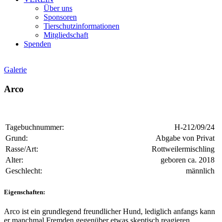
Über uns
Sponsoren
Tierschutzinformationen
Mitgliedschaft
Spenden
Galerie
Arco
Tagebuchnummer:
H-212/09/24
Grund:
Abgabe von Privat
Rasse/Art:
Rottweilermischling
Alter:
geboren ca. 2018
Geschlecht:
männlich
Eigenschaften:
Arco ist ein grundlegend freundlicher Hund, lediglich anfangs kann
er manchmal Fremden gegenüber etwas skeptisch reagieren.