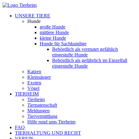
UNSERE TIERE
Hunde
große Hunde
mittlere Hunde
kleine Hunde
Hunde für Sachkundige
Behördlich als vermutet gefählich
eingestufte Hunde
Behördlich als gefährlich im Einzelfall
eingestufte Hunde
Katzen
Kleinsäuger
Exoten
Vögel
TIERHEIM
Tierheim
Tierpatenschaft
Meldungen
Tiervermittlung
Hilfe rund ums Tierheim
FAQ
TIERHALTUNG UND RECHT
VEREIN