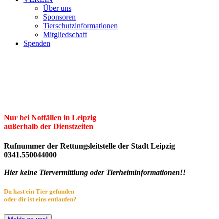
Über uns
Sponsoren
Tierschutzinformationen
Mitgliedschaft
Spenden
Erster Freier Tierschutzverein Leipzig
und Umgebung e.V.
Herzlich willkommen im Tierheim Leipzig!
Nur bei Notfällen in Leipzig
außerhalb der Dienstzeiten
Rufnummer der Rettungsleitstelle der Stadt Leipzig
0341.550044000
Hier keine Tiervermittlung oder Tierheiminformationen!!
Du hast ein Tier gefunden
oder dir ist eins entlaufen?