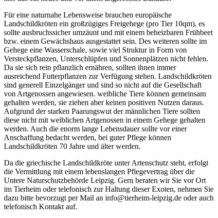
Für eine naturnahe Lebensweise brauchen europäische
Landschildkröten ein großzügiges Freigehege (pro Tier 10qm), es
sollte ausbruchssicher umzäunt und mit einem beheizbaren Frühbeet
bzw. einem Gewächshaus ausgestattet sein. Des weiteren sollte im
Gehege eine Wasserschale, sowie viel Struktur in Form von
Versteckpflanzen, Unterschlüpfen und Sonnenplätzen nicht fehlen.
Da sie sich rein pflanzlich ernähren, sollten ihnen immer
ausreichend Futterpflanzen zur Verfügung stehen. Landschildkröten
sind generell Einzelgänger und sind so nicht auf die Gesellschaft
von Artgenossen angewiesen. weibliche Tiere können gemeinsam
gehalten werden, sie ziehen aber keinen positiven Nutzen daraus.
Aufgrund der starken Paarungswut der männlichen Tiere sollten
diese nicht mit weiblichen Artgenossen in einem Gehege gehalten
werden. Auch die enorm lange Lebensdauer sollte vor einer
Anschaffung bedacht werden, bei guter Pflege können
Landschildkröten 70 Jahre und älter werden.
Da die griechische Landschildkröte unter Artenschutz steht, erfolgt
die Vermittlung mit einem lebenslangen Pflegevertrag über die
Untere Naturschutzbehörde Leipzig. Gern beraten wir Sie vor Ort
im Tierheim oder telefonisch zur Haltung dieser Exoten, nehmen Sie
dazu bitte bevorzugt per Mail an info@tierheim-leipzig.de oder auch
telefonisch Kontakt auf.