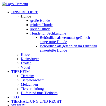
UNSERE TIERE
Hunde
große Hunde
mittlere Hunde
kleine Hunde
Hunde für Sachkundige
Behördlich als vermutet gefählich
eingestufte Hunde
Behördlich als gefährlich im Einzelfall
eingestufte Hunde
Katzen
Kleinsäuger
Exoten
Vögel
TIERHEIM
Tierheim
Tierpatenschaft
Meldungen
Tiervermittlung
Hilfe rund ums Tierheim
FAQ
TIERHALTUNG UND RECHT
VEREIN