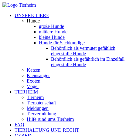
UNSERE TIERE
Hunde
große Hunde
mittlere Hunde
kleine Hunde
Hunde für Sachkundige
Behördlich als vermutet gefählich
eingestufte Hunde
Behördlich als gefährlich im Einzelfall
eingestufte Hunde
Katzen
Kleinsäuger
Exoten
Vögel
TIERHEIM
Tierheim
Tierpatenschaft
Meldungen
Tiervermittlung
Hilfe rund ums Tierheim
FAQ
TIERHALTUNG UND RECHT
VEREIN