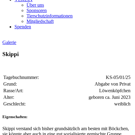
Über uns
Sponsoren
Tierschutzinformationen
Mitgliedschaft
Spenden
Galerie
Skippi
Tagebuchnummer:
KS-05/01/25
Grund:
Abgabe von Privat
Rasse/Art:
Löwenköpfchen
Alter:
geboren ca. Juni 2023
Geschlecht:
weiblich
Eigenschaften:
Skippi verstand sich bisher grundsätzlich am besten mit Böckchen,
sie könnte aber auch in eine gut sozialisierte gemischte Gruppe