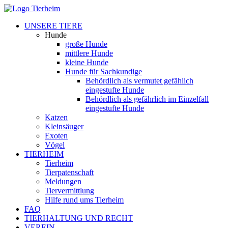
UNSERE TIERE
Hunde
große Hunde
mittlere Hunde
kleine Hunde
Hunde für Sachkundige
Behördlich als vermutet gefählich
eingestufte Hunde
Behördlich als gefährlich im Einzelfall
eingestufte Hunde
Katzen
Kleinsäuger
Exoten
Vögel
TIERHEIM
Tierheim
Tierpatenschaft
Meldungen
Tiervermittlung
Hilfe rund ums Tierheim
FAQ
TIERHALTUNG UND RECHT
VEREIN