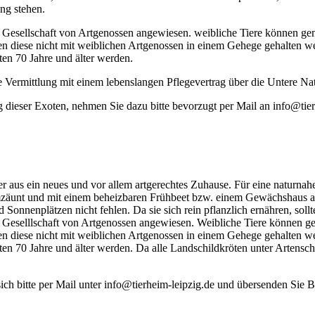
ng stehen.
ie Gesellschaft von Artgenossen angewiesen. weibliche Tiere können ge
en diese nicht mit weiblichen Artgenossen in einem Gehege gehalten w
en 70 Jahre und älter werden.
die Vermittlung mit einem lebenslangen Pflegevertrag über die Untere N
g dieser Exoten, nehmen Sie dazu bitte bevorzugt per Mail an info@tier
 aus ein neues und vor allem artgerechtes Zuhause. Für eine naturna
umzäunt und mit einem beheizbaren Frühbeet bzw. einem Gewächshaus aus
 Sonnenplätzen nicht fehlen. Da sie sich rein pflanzlich ernähren, sol
ie Geselllschaft von Artgenossen angewiesen. Weibliche Tiere können g
en diese nicht mit weiblichen Artgenossen in einem Gehege gehalten w
n 70 Jahre und älter werden. Da alle Landschildkröten unter Artenschu
sich bitte per Mail unter info@tierheim-leipzig.de und übersenden Sie 