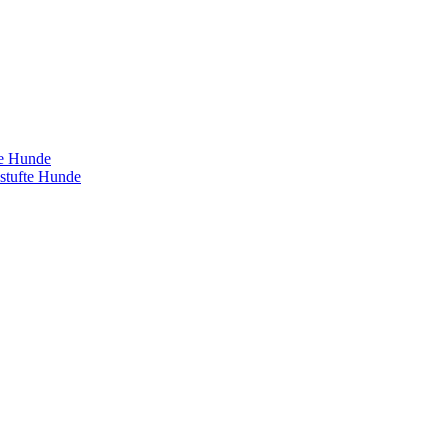
te Hunde
estufte Hunde