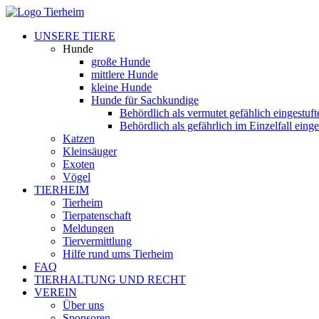
UNSERE TIERE
Hunde
große Hunde
mittlere Hunde
kleine Hunde
Hunde für Sachkundige
Behördlich als vermutet gefählich eingestuf
Behördlich als gefährlich im Einzelfall eing
Katzen
Kleinsäuger
Exoten
Vögel
TIERHEIM
Tierheim
Tierpatenschaft
Meldungen
Tiervermittlung
Hilfe rund ums Tierheim
FAQ
TIERHALTUNG UND RECHT
VEREIN
Über uns
Sponsoren