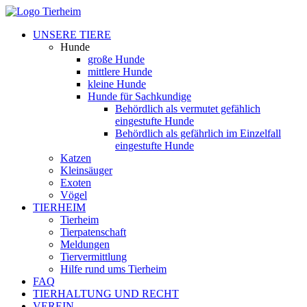
UNSERE TIERE
Hunde
große Hunde
mittlere Hunde
kleine Hunde
Hunde für Sachkundige
Behördlich als vermutet gefählich
eingestufte Hunde
Behördlich als gefährlich im Einzelfall
eingestufte Hunde
Katzen
Kleinsäuger
Exoten
Vögel
TIERHEIM
Tierheim
Tierpatenschaft
Meldungen
Tiervermittlung
Hilfe rund ums Tierheim
FAQ
TIERHALTUNG UND RECHT
VEREIN