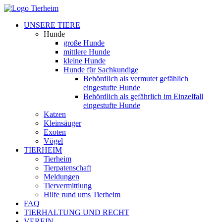
UNSERE TIERE
Hunde
große Hunde
mittlere Hunde
kleine Hunde
Hunde für Sachkundige
Behördlich als vermutet gefählich
eingestufte Hunde
Behördlich als gefährlich im Einzelfall
eingestufte Hunde
Katzen
Kleinsäuger
Exoten
Vögel
TIERHEIM
Tierheim
Tierpatenschaft
Meldungen
Tiervermittlung
Hilfe rund ums Tierheim
FAQ
TIERHALTUNG UND RECHT
VEREIN