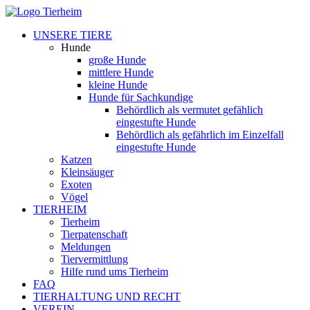
UNSERE TIERE
Hunde
große Hunde
mittlere Hunde
kleine Hunde
Hunde für Sachkundige
Behördlich als vermutet gefählich
eingestufte Hunde
Behördlich als gefährlich im Einzelfall
eingestufte Hunde
Katzen
Kleinsäuger
Exoten
Vögel
TIERHEIM
Tierheim
Tierpatenschaft
Meldungen
Tiervermittlung
Hilfe rund ums Tierheim
FAQ
TIERHALTUNG UND RECHT
VEREIN