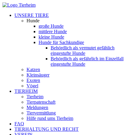
UNSERE TIERE
Hunde
große Hunde
mittlere Hunde
kleine Hunde
Hunde für Sachkundige
Behördlich als vermutet gefählich
eingestufte Hunde
Behördlich als gefährlich im Einzelfall
eingestufte Hunde
Katzen
Kleinsäuger
Exoten
Vögel
TIERHEIM
Tierheim
Tierpatenschaft
Meldungen
Tiervermittlung
Hilfe rund ums Tierheim
FAQ
TIERHALTUNG UND RECHT
VEREIN