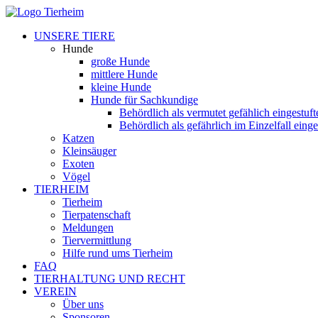
UNSERE TIERE
Hunde
große Hunde
mittlere Hunde
kleine Hunde
Hunde für Sachkundige
Behördlich als vermutet gefählich eingestuf
Behördlich als gefährlich im Einzelfall eing
Katzen
Kleinsäuger
Exoten
Vögel
TIERHEIM
Tierheim
Tierpatenschaft
Meldungen
Tiervermittlung
Hilfe rund ums Tierheim
FAQ
TIERHALTUNG UND RECHT
VEREIN
Über uns
Sponsoren