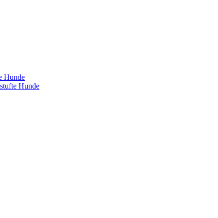
te Hunde
estufte Hunde