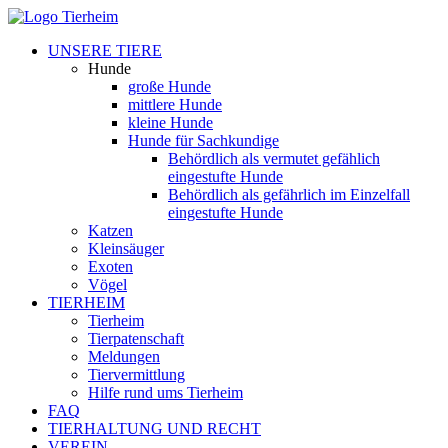
UNSERE TIERE
Hunde
große Hunde
mittlere Hunde
kleine Hunde
Hunde für Sachkundige
Behördlich als vermutet gefählich
eingestufte Hunde
Behördlich als gefährlich im Einzelfall
eingestufte Hunde
Katzen
Kleinsäuger
Exoten
Vögel
TIERHEIM
Tierheim
Tierpatenschaft
Meldungen
Tiervermittlung
Hilfe rund ums Tierheim
FAQ
TIERHALTUNG UND RECHT
VEREIN