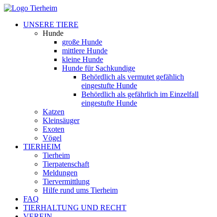
UNSERE TIERE
Hunde
große Hunde
mittlere Hunde
kleine Hunde
Hunde für Sachkundige
Behördlich als vermutet gefählich
eingestufte Hunde
Behördlich als gefährlich im Einzelfall
eingestufte Hunde
Katzen
Kleinsäuger
Exoten
Vögel
TIERHEIM
Tierheim
Tierpatenschaft
Meldungen
Tiervermittlung
Hilfe rund ums Tierheim
FAQ
TIERHALTUNG UND RECHT
VEREIN