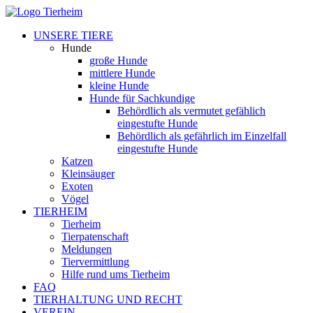
UNSERE TIERE
Hunde
große Hunde
mittlere Hunde
kleine Hunde
Hunde für Sachkundige
Behördlich als vermutet gefählich
eingestufte Hunde
Behördlich als gefährlich im Einzelfall
eingestufte Hunde
Katzen
Kleinsäuger
Exoten
Vögel
TIERHEIM
Tierheim
Tierpatenschaft
Meldungen
Tiervermittlung
Hilfe rund ums Tierheim
FAQ
TIERHALTUNG UND RECHT
VEREIN