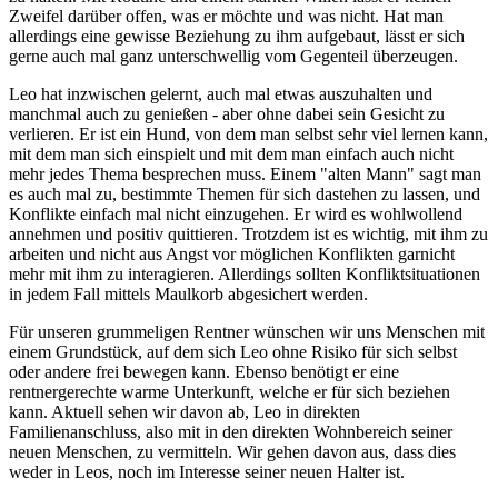
Zweifel darüber offen, was er möchte und was nicht. Hat man
allerdings eine gewisse Beziehung zu ihm aufgebaut, lässt er sich
gerne auch mal ganz unterschwellig vom Gegenteil überzeugen.
Leo hat inzwischen gelernt, auch mal etwas auszuhalten und
manchmal auch zu genießen - aber ohne dabei sein Gesicht zu
verlieren. Er ist ein Hund, von dem man selbst sehr viel lernen kann,
mit dem man sich einspielt und mit dem man einfach auch nicht
mehr jedes Thema besprechen muss. Einem "alten Mann" sagt man
es auch mal zu, bestimmte Themen für sich dastehen zu lassen, und
Konflikte einfach mal nicht einzugehen. Er wird es wohlwollend
annehmen und positiv quittieren. Trotzdem ist es wichtig, mit ihm zu
arbeiten und nicht aus Angst vor möglichen Konflikten garnicht
mehr mit ihm zu interagieren. Allerdings sollten Konfliktsituationen
in jedem Fall mittels Maulkorb abgesichert werden.
Für unseren grummeligen Rentner wünschen wir uns Menschen mit
einem Grundstück, auf dem sich Leo ohne Risiko für sich selbst
oder andere frei bewegen kann. Ebenso benötigt er eine
rentnergerechte warme Unterkunft, welche er für sich beziehen
kann. Aktuell sehen wir davon ab, Leo in direkten
Familienanschluss, also mit in den direkten Wohnbereich seiner
neuen Menschen, zu vermitteln. Wir gehen davon aus, dass dies
weder in Leos, noch im Interesse seiner neuen Halter ist.