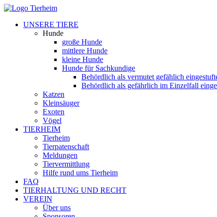
UNSERE TIERE
Hunde
große Hunde
mittlere Hunde
kleine Hunde
Hunde für Sachkundige
Behördlich als vermutet gefählich eingestuf
Behördlich als gefährlich im Einzelfall eing
Katzen
Kleinsäuger
Exoten
Vögel
TIERHEIM
Tierheim
Tierpatenschaft
Meldungen
Tiervermittlung
Hilfe rund ums Tierheim
FAQ
TIERHALTUNG UND RECHT
VEREIN
Über uns
Sponsoren