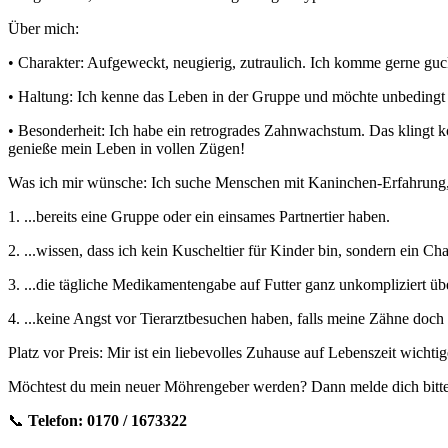
Über mich:
• Charakter: Aufgeweckt, neugierig, zutraulich. Ich komme gerne gu
• Haltung: Ich kenne das Leben in der Gruppe und möchte unbedingt
• Besonderheit: Ich habe ein retrogrades Zahnwachstum. Das klingt kom
genieße mein Leben in vollen Zügen!
Was ich mir wünsche: Ich suche Menschen mit Kaninchen-Erfahrung,
1. ...bereits eine Gruppe oder ein einsames Partnertier haben.
2. ...wissen, dass ich kein Kuscheltier für Kinder bin, sondern ein Ch
3. ...die tägliche Medikamentengabe auf Futter ganz unkompliziert 
4. ...keine Angst vor Tierarztbesuchen haben, falls meine Zähne doc
Platz vor Preis: Mir ist ein liebevolles Zuhause auf Lebenszeit wicht
Möchtest du mein neuer Möhrengeber werden? Dann melde dich bitte 
📞
Telefon: 0170 / 1673322