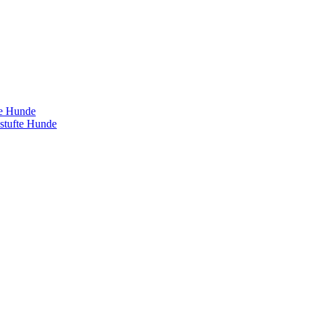
te Hunde
estufte Hunde