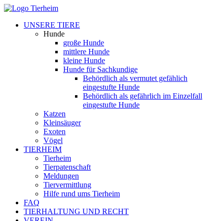
UNSERE TIERE
Hunde
große Hunde
mittlere Hunde
kleine Hunde
Hunde für Sachkundige
Behördlich als vermutet gefählich
eingestufte Hunde
Behördlich als gefährlich im Einzelfall
eingestufte Hunde
Katzen
Kleinsäuger
Exoten
Vögel
TIERHEIM
Tierheim
Tierpatenschaft
Meldungen
Tiervermittlung
Hilfe rund ums Tierheim
FAQ
TIERHALTUNG UND RECHT
VEREIN