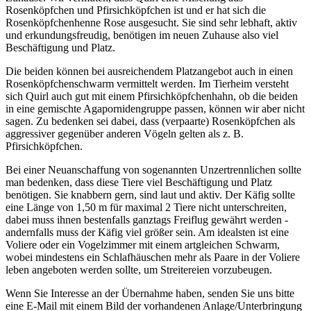
Rosenköpfchen und Pfirsichköpfchen ist und er hat sich die
Rosenköpfchenhenne Rose ausgesucht. Sie sind sehr lebhaft, aktiv
und erkundungsfreudig, benötigen im neuen Zuhause also viel
Beschäftigung und Platz.
Die beiden können bei ausreichendem Platzangebot auch in einen
Rosenköpfchenschwarm vermittelt werden. Im Tierheim versteht
sich Quirl auch gut mit einem Pfirsichköpfchenhahn, ob die beiden
in eine gemischte Agapornidengruppe passen, können wir aber nicht
sagen. Zu bedenken sei dabei, dass (verpaarte) Rosenköpfchen als
aggressiver gegenüber anderen Vögeln gelten als z. B.
Pfirsichköpfchen.
Bei einer Neuanschaffung von sogenannten Unzertrennlichen sollte
man bedenken, dass diese Tiere viel Beschäftigung und Platz
benötigen. Sie knabbern gern, sind laut und aktiv. Der Käfig sollte
eine Länge von 1,50 m für maximal 2 Tiere nicht unterschreiten,
dabei muss ihnen bestenfalls ganztags Freiflug gewährt werden -
andernfalls muss der Käfig viel größer sein. Am idealsten ist eine
Voliere oder ein Vogelzimmer mit einem artgleichen Schwarm,
wobei mindestens ein Schlafhäuschen mehr als Paare in der Voliere
leben angeboten werden sollte, um Streitereien vorzubeugen.
Wenn Sie Interesse an der Übernahme haben, senden Sie uns bitte
eine E-Mail mit einem Bild der vorhandenen Anlage/Unterbringung