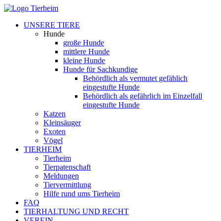
UNSERE TIERE
Hunde
große Hunde
mittlere Hunde
kleine Hunde
Hunde für Sachkundige
Behördlich als vermutet gefählich
eingestufte Hunde
Behördlich als gefährlich im Einzelfall
eingestufte Hunde
Katzen
Kleinsäuger
Exoten
Vögel
TIERHEIM
Tierheim
Tierpatenschaft
Meldungen
Tiervermittlung
Hilfe rund ums Tierheim
FAQ
TIERHALTUNG UND RECHT
VEREIN