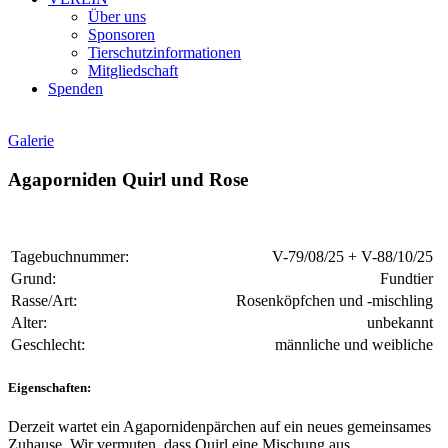
Über uns
Sponsoren
Tierschutzinformationen
Mitgliedschaft
Spenden
Galerie
Agaporniden Quirl und Rose
Tagebuchnummer:
V-79/08/25 + V-88/10/25
Grund:
Fundtier
Rasse/Art:
Rosenköpfchen und -mischling
Alter:
unbekannt
Geschlecht:
männliche und weibliche
Eigenschaften:
Derzeit wartet ein Agapornidenpärchen auf ein neues gemeinsames
Zuhause. Wir vermuten, dass Quirl eine Mischung aus