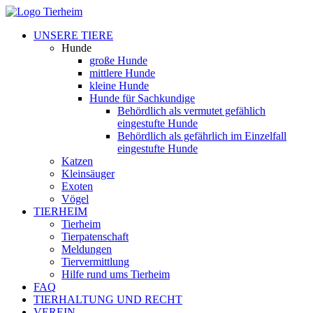
UNSERE TIERE
Hunde
große Hunde
mittlere Hunde
kleine Hunde
Hunde für Sachkundige
Behördlich als vermutet gefählich
eingestufte Hunde
Behördlich als gefährlich im Einzelfall
eingestufte Hunde
Katzen
Kleinsäuger
Exoten
Vögel
TIERHEIM
Tierheim
Tierpatenschaft
Meldungen
Tiervermittlung
Hilfe rund ums Tierheim
FAQ
TIERHALTUNG UND RECHT
VEREIN