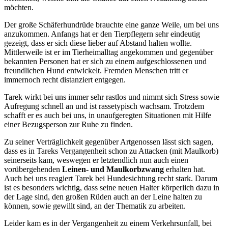
möchten.
Der große Schäferhundrüde brauchte eine ganze Weile, um bei uns
anzukommen. Anfangs hat er den Tierpflegern sehr eindeutig
gezeigt, dass er sich diese lieber auf Abstand halten wollte.
Mittlerweile ist er im Tierheimalltag angekommen und gegenüber
bekannten Personen hat er sich zu einem aufgeschlossenen und
freundlichen Hund entwickelt. Fremden Menschen tritt er
immernoch recht distanziert entgegen.
Tarek wirkt bei uns immer sehr rastlos und nimmt sich Stress sowie
Aufregung schnell an und ist rassetypisch wachsam. Trotzdem
schafft er es auch bei uns, in unaufgeregten Situationen mit Hilfe
einer Bezugsperson zur Ruhe zu finden.
Zu seiner Verträglichkeit gegenüber Artgenossen lässt sich sagen,
dass es in Tareks Vergangenheit schon zu Attacken (mit Maulkorb)
seinerseits kam, weswegen er letztendlich nun auch einen
vorübergehenden
Leinen- und Maulkorbzwang
erhalten hat.
Auch bei uns reagiert Tarek bei Hundesichtung recht stark. Darum
ist es besonders wichtig, dass seine neuen Halter körperlich dazu in
der Lage sind, den großen Rüden auch an der Leine halten zu
können, sowie gewillt sind, an der Thematik zu arbeiten.
Leider kam es in der Vergangenheit zu einem Verkehrsunfall, bei