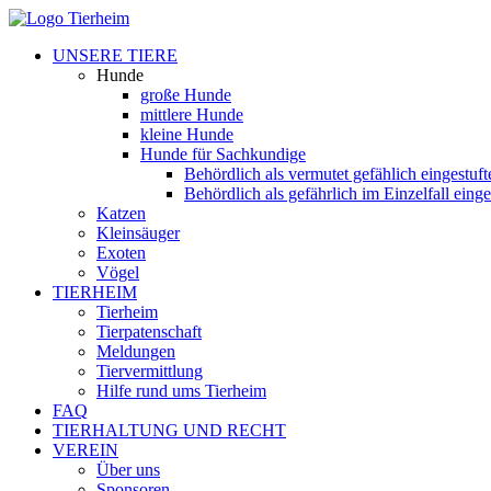
UNSERE TIERE
Hunde
große Hunde
mittlere Hunde
kleine Hunde
Hunde für Sachkundige
Behördlich als vermutet gefählich eingestuf
Behördlich als gefährlich im Einzelfall eing
Katzen
Kleinsäuger
Exoten
Vögel
TIERHEIM
Tierheim
Tierpatenschaft
Meldungen
Tiervermittlung
Hilfe rund ums Tierheim
FAQ
TIERHALTUNG UND RECHT
VEREIN
Über uns
Sponsoren