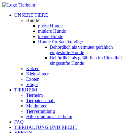
UNSERE TIERE
Hunde
große Hunde
mittlere Hunde
kleine Hunde
Hunde für Sachkundige
Behördlich als vermutet gefählich
eingestufte Hunde
Behördlich als gefährlich im Einzelfall
eingestufte Hunde
Katzen
Kleinsäuger
Exoten
Vögel
TIERHEIM
Tierheim
Tierpatenschaft
Meldungen
Tiervermittlung
Hilfe rund ums Tierheim
FAQ
TIERHALTUNG UND RECHT
VEREIN