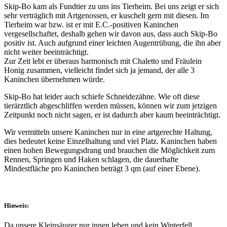
Skip-Bo kam als Fundtier zu uns ins Tierheim. Bei uns zeigt er sich
sehr verträglich mit Artgenossen, er kuschelt gern mit diesen. Im
Tierheim war bzw. ist er mit E.C.-positiven Kaninchen
vergesellschaftet, deshalb gehen wir davon aus, dass auch Skip-Bo
positiv ist. Auch aufgrund einer leichten Augentrübung, die ihn aber
nicht weiter beeinträchtigt.
Zur Zeit lebt er überaus harmonisch mit Chaletto und Fräulein
Honig zusammen, vielleicht findet sich ja jemand, der alle 3
Kaninchen übernehmen würde.
Skip-Bo hat leider auch schiefe Schneidezähne. Wie oft diese
tierärztlich abgeschliffen werden müssen, können wir zum jetzigen
Zeitpunkt noch nicht sagen, er ist dadurch aber kaum beeinträchtigt.
Wir vermitteln unsere Kaninchen nur in eine artgerechte Haltung,
dies bedeutet keine Einzelhaltung und viel Platz. Kaninchen haben
einen hohen Bewegungsdrang und brauchen die Möglichkeit zum
Rennen, Springen und Haken schlagen, die dauerhafte
Mindestfläche pro Kaninchen beträgt 3 qm (auf einer Ebene).
Hinweis:
Da unsere Kleinsäuger nur innen leben und kein Winterfell