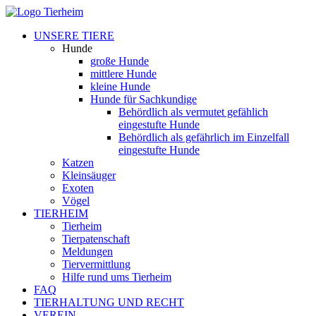
UNSERE TIERE
Hunde
große Hunde
mittlere Hunde
kleine Hunde
Hunde für Sachkundige
Behördlich als vermutet gefählich
eingestufte Hunde
Behördlich als gefährlich im Einzelfall
eingestufte Hunde
Katzen
Kleinsäuger
Exoten
Vögel
TIERHEIM
Tierheim
Tierpatenschaft
Meldungen
Tiervermittlung
Hilfe rund ums Tierheim
FAQ
TIERHALTUNG UND RECHT
VEREIN