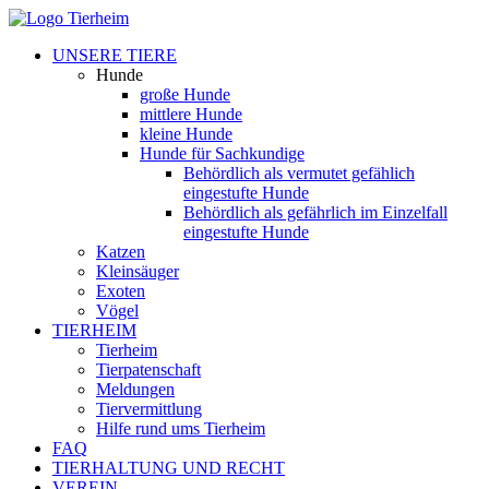
UNSERE TIERE
Hunde
große Hunde
mittlere Hunde
kleine Hunde
Hunde für Sachkundige
Behördlich als vermutet gefählich
eingestufte Hunde
Behördlich als gefährlich im Einzelfall
eingestufte Hunde
Katzen
Kleinsäuger
Exoten
Vögel
TIERHEIM
Tierheim
Tierpatenschaft
Meldungen
Tiervermittlung
Hilfe rund ums Tierheim
FAQ
TIERHALTUNG UND RECHT
VEREIN