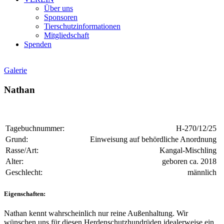
Über uns
Sponsoren
Tierschutzinformationen
Mitgliedschaft
Spenden
Galerie
Nathan
Tagebuchnummer:
H-270/12/25
Grund:
Einweisung auf behördliche Anordnung
Rasse/Art:
Kangal-Mischling
Alter:
geboren ca. 2018
Geschlecht:
männlich
Eigenschaften:
Nathan kennt wahrscheinlich nur reine Außenhaltung. Wir
wünschen uns für diesen Herdenschutzhundrüden idealerweise ein