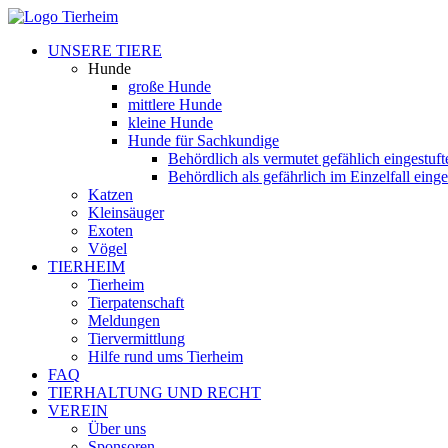
UNSERE TIERE
Hunde
große Hunde
mittlere Hunde
kleine Hunde
Hunde für Sachkundige
Behördlich als vermutet gefählich eingestuf
Behördlich als gefährlich im Einzelfall eing
Katzen
Kleinsäuger
Exoten
Vögel
TIERHEIM
Tierheim
Tierpatenschaft
Meldungen
Tiervermittlung
Hilfe rund ums Tierheim
FAQ
TIERHALTUNG UND RECHT
VEREIN
Über uns
Sponsoren