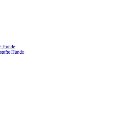
te Hunde
estufte Hunde