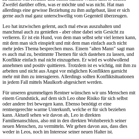
Zweifel darüber offen, was er möchte und was nicht. Hat man
allerdings eine gewisse Beziehung zu ihm aufgebaut, lässt er sich
gerne auch mal ganz unterschwellig vom Gegenteil überzeugen.
Leo hat inzwischen gelernt, auch mal etwas auszuhalten und
manchmal auch zu genießen - aber ohne dabei sein Gesicht zu
verlieren. Er ist ein Hund, von dem man selbst sehr viel lernen kann,
mit dem man sich einspielt und mit dem man einfach auch nicht
mehr jedes Thema besprechen muss. Einem "alten Mann" sagt man
es auch mal zu, bestimmte Themen für sich dastehen zu lassen, und
Konflikte einfach mal nicht einzugehen. Er wird es wohlwollend
annehmen und positiv quittieren. Trotzdem ist es wichtig, mit ihm zu
arbeiten und nicht aus Angst vor möglichen Konflikten garnicht
mehr mit ihm zu interagieren. Allerdings sollten Konfliktsituationen
in jedem Fall mittels Maulkorb abgesichert werden.
Für unseren grummeligen Rentner wünschen wir uns Menschen mit
einem Grundstück, auf dem sich Leo ohne Risiko für sich selbst
oder andere frei bewegen kann. Ebenso benötigt er eine
rentnergerechte warme Unterkunft, welche er für sich beziehen
kann. Aktuell sehen wir davon ab, Leo in direkten
Familienanschluss, also mit in den direkten Wohnbereich seiner
neuen Menschen, zu vermitteln. Wir gehen davon aus, dass dies
weder in Leos, noch im Interesse seiner neuen Halter ist.