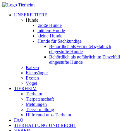
UNSERE TIERE
Hunde
große Hunde
mittlere Hunde
kleine Hunde
Hunde für Sachkundige
Behördlich als vermutet gefählich
eingestufte Hunde
Behördlich als gefährlich im Einzelfall
eingestufte Hunde
Katzen
Kleinsäuger
Exoten
Vögel
TIERHEIM
Tierheim
Tierpatenschaft
Meldungen
Tiervermittlung
Hilfe rund ums Tierheim
FAQ
TIERHALTUNG UND RECHT
VEREIN