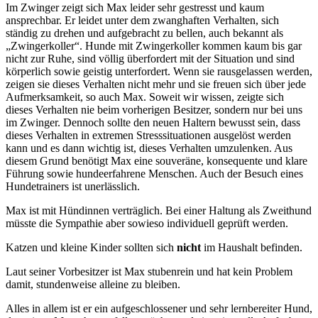
Im Zwinger zeigt sich Max leider sehr gestresst und kaum
ansprechbar. Er leidet unter dem zwanghaften Verhalten, sich
ständig zu drehen und aufgebracht zu bellen, auch bekannt als
„Zwingerkoller“.
Hunde mit Zwingerkoller kommen kaum bis gar
nicht zur Ruhe, sind völlig überfordert mit der Situation und sind
körperlich sowie geistig unterfordert. Wenn sie rausgelassen werden,
zeigen sie dieses Verhalten nicht mehr und sie freuen sich über jede
Aufmerksamkeit, so auch Max. Soweit wir wissen, zeigte sich
dieses Verhalten nie beim vorherigen Besitzer, sondern nur bei uns
im Zwinger. Dennoch sollte den neuen Haltern bewusst sein, dass
dieses Verhalten in extremen Stresssituationen ausgelöst werden
kann und es dann wichtig ist, dieses Verhalten umzulenken. Aus
diesem Grund benötigt Max eine souveräne, konsequente und klare
Führung sowie hundeerfahrene Menschen. Auch der Besuch eines
Hundetrainers ist unerlässlich.
Max ist mit Hündinnen verträglich. Bei einer Haltung als Zweithund
müsste die Sympathie aber sowieso individuell geprüft werden.
Katzen und kleine Kinder sollten sich
nicht
im Haushalt befinden.
Laut seiner Vorbesitzer ist Max stubenrein und hat kein Problem
damit, stundenweise alleine zu bleiben.
Alles in allem ist er ein aufgeschlossener und sehr lernbereiter Hund,