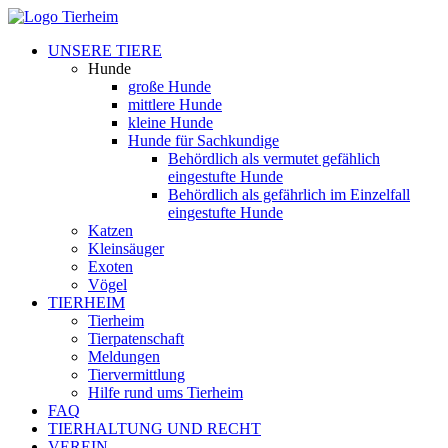
UNSERE TIERE
Hunde
große Hunde
mittlere Hunde
kleine Hunde
Hunde für Sachkundige
Behördlich als vermutet gefählich
eingestufte Hunde
Behördlich als gefährlich im Einzelfall
eingestufte Hunde
Katzen
Kleinsäuger
Exoten
Vögel
TIERHEIM
Tierheim
Tierpatenschaft
Meldungen
Tiervermittlung
Hilfe rund ums Tierheim
FAQ
TIERHALTUNG UND RECHT
VEREIN