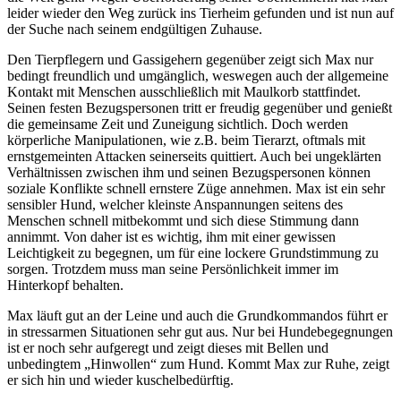
leider wieder den Weg zurück ins Tierheim gefunden und ist nun auf
der Suche nach seinem endgültigen Zuhause.
Den Tierpflegern und Gassigehern gegenüber zeigt sich Max nur
bedingt freundlich und umgänglich, weswegen auch der allgemeine
Kontakt mit Menschen ausschließlich mit Maulkorb stattfindet.
Seinen festen Bezugspersonen tritt er freudig gegenüber und genießt
die gemeinsame Zeit und Zuneigung sichtlich. Doch werden
körperliche Manipulationen, wie z.B. beim Tierarzt, oftmals mit
ernstgemeinten Attacken seinerseits quittiert. Auch bei ungeklärten
Verhältnissen zwischen ihm und seinen Bezugspersonen können
soziale Konflikte schnell ernstere Züge annehmen. Max ist ein sehr
sensibler Hund, welcher kleinste Anspannungen seitens des
Menschen schnell mitbekommt und sich diese Stimmung dann
annimmt. Von daher ist es wichtig, ihm mit einer gewissen
Leichtigkeit zu begegnen, um für eine lockere Grundstimmung zu
sorgen. Trotzdem muss man seine Persönlichkeit immer im
Hinterkopf behalten.
Max läuft gut an der Leine und auch die Grundkommandos führt er
in stressarmen Situationen sehr gut aus. Nur bei Hundebegegnungen
ist er noch sehr aufgeregt und zeigt dieses mit Bellen und
unbedingtem „Hinwollen“ zum Hund. Kommt Max zur Ruhe, zeigt
er sich hin und wieder kuschelbedürftig.