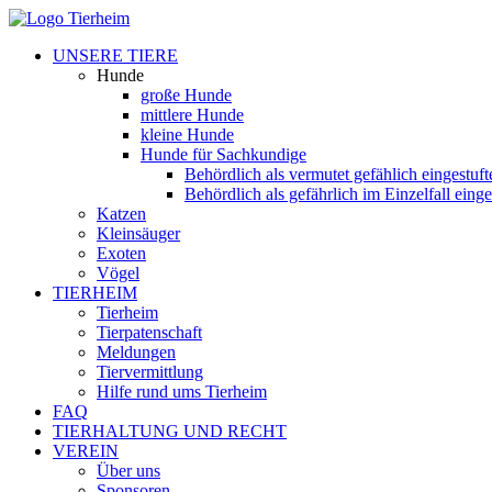
UNSERE TIERE
Hunde
große Hunde
mittlere Hunde
kleine Hunde
Hunde für Sachkundige
Behördlich als vermutet gefählich eingestuf
Behördlich als gefährlich im Einzelfall eing
Katzen
Kleinsäuger
Exoten
Vögel
TIERHEIM
Tierheim
Tierpatenschaft
Meldungen
Tiervermittlung
Hilfe rund ums Tierheim
FAQ
TIERHALTUNG UND RECHT
VEREIN
Über uns
Sponsoren