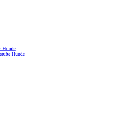
te Hunde
estufte Hunde