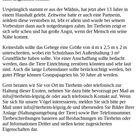
Ursprünglich stammt er aus der Wildnis, hat jetzt aber 13 Jahre in
einem Haushalt gelebt. Zeitweise hatte er auch eine Partnerin,
seitdem diese verstorben ist, lebt er allein und wurde bei seinem
Vorbesitzer dann auch notgedrungen zahm. Im Tierheim zeigt er
sich sehr scheu und hat große Angst, wenn der Mensch ein seine
Nähe kommt.
Keinesfalls sollte das Gehege eine Größe von 4 m x 2,5 m x 2 m
unterschreiten, wobei ein Schutzhaus bei Außenhaltung 3 m²
Grundfläche haben sollte. Vor einer Anschaffung sollte bedacht
werden, dass die Tiere Einrichtung zerstören könnten und sehr laut
sind. Auch die lange Lebensdauer sollte berücksichtigt werden, bei
guter Pflege können Graupapageien bis 50 Jahre alt werden.
Gern beraten wir Sie vor Ort im Tierheim oder telefonisch zur
Haltung dieser Exoten, nehmen Sie dazu bitte bevorzugt per Mail an
info@tierheim-leipzig.de oder auch telefonisch Kontakt auf. Wenn
Sie sich für unsere Vögel interessieren, melden Sie sich bitte per
Mail unter info@tierheim-leipzig.de und übersenden Sie Bilder Ihrer
Anlage (Haltungsumgebung der Tiere) sowie Ihre Telefonnummer.
Tierbeschreibungen basieren auf Beobachtungen im Tierheim oder
auf Informationen Dritter und stellen keine zugesicherten
Eigenschaften dar.