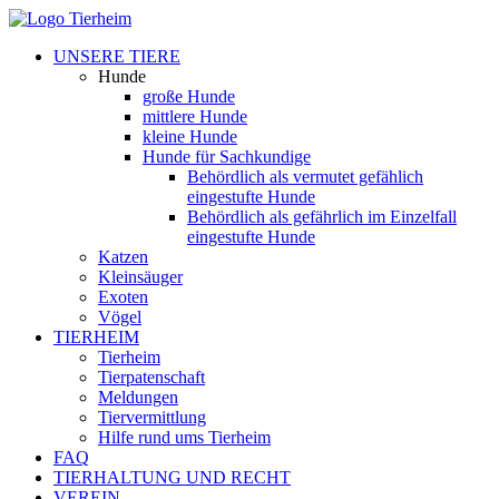
UNSERE TIERE
Hunde
große Hunde
mittlere Hunde
kleine Hunde
Hunde für Sachkundige
Behördlich als vermutet gefählich
eingestufte Hunde
Behördlich als gefährlich im Einzelfall
eingestufte Hunde
Katzen
Kleinsäuger
Exoten
Vögel
TIERHEIM
Tierheim
Tierpatenschaft
Meldungen
Tiervermittlung
Hilfe rund ums Tierheim
FAQ
TIERHALTUNG UND RECHT
VEREIN