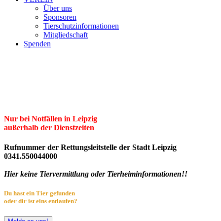
Über uns
Sponsoren
Tierschutzinformationen
Mitgliedschaft
Spenden
Erster Freier Tierschutzverein Leipzig
und Umgebung e.V.
Herzlich willkommen im Tierheim Leipzig!
Nur bei Notfällen in Leipzig
außerhalb der Dienstzeiten
Rufnummer der Rettungsleitstelle der Stadt Leipzig
0341.550044000
Hier keine Tiervermittlung oder Tierheiminformationen!!
Du hast ein Tier gefunden
oder dir ist eins entlaufen?