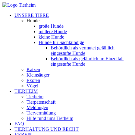
UNSERE TIERE
Hunde
große Hunde
mittlere Hunde
kleine Hunde
Hunde für Sachkundige
Behördlich als vermutet gefählich
eingestufte Hunde
Behördlich als gefährlich im Einzelfall
eingestufte Hunde
Katzen
Kleinsäuger
Exoten
Vögel
TIERHEIM
Tierheim
Tierpatenschaft
Meldungen
Tiervermittlung
Hilfe rund ums Tierheim
FAQ
TIERHALTUNG UND RECHT
VEREIN