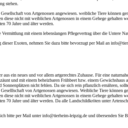
ng stehen.
ie Gesellschaft von Artgenossen angewiesen. weibliche Tiere können ge
en diese nicht mit weiblichen Artgenossen in einem Gehege gehalten w
en 70 Jahre und älter werden.
die Vermittlung mit einem lebenslangen Pflegevertrag über die Untere N
g dieser Exoten, nehmen Sie dazu bitte bevorzugt per Mail an info@tier
 aus ein neues und vor allem artgerechtes Zuhause. Für eine naturna
umzäunt und mit einem beheizbaren Frühbeet bzw. einem Gewächshaus aus
 Sonnenplätzen nicht fehlen. Da sie sich rein pflanzlich ernähren, sol
ie Geselllschaft von Artgenossen angewiesen. Weibliche Tiere können g
en diese nicht mit weiblichen Artgenossen in einem Gehege gehalten w
n 70 Jahre und älter werden. Da alle Landschildkröten unter Artenschu
sich bitte per Mail unter info@tierheim-leipzig.de und übersenden Sie 