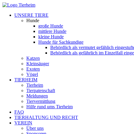
UNSERE TIERE
Hunde
große Hunde
mittlere Hunde
kleine Hunde
Hunde für Sachkundige
Behördlich als vermutet gefählich eingestuf
Behördlich als gefährlich im Einzelfall eing
Katzen
Kleinsäuger
Exoten
Vögel
TIERHEIM
Tierheim
Tierpatenschaft
Meldungen
Tiervermittlung
Hilfe rund ums Tierheim
FAQ
TIERHALTUNG UND RECHT
VEREIN
Über uns
Sponsoren