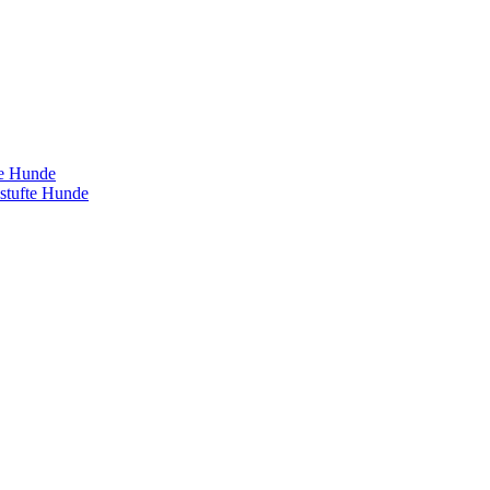
te Hunde
estufte Hunde