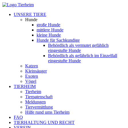
UNSERE TIERE
Hunde
große Hunde
mittlere Hunde
kleine Hunde
Hunde für Sachkundige
Behördlich als vermutet gefählich
eingestufte Hunde
Behördlich als gefährlich im Einzelfall
eingestufte Hunde
Katzen
Kleinsäuger
Exoten
Vögel
TIERHEIM
Tierheim
Tierpatenschaft
Meldungen
Tiervermittlung
Hilfe rund ums Tierheim
FAQ
TIERHALTUNG UND RECHT
VEREIN