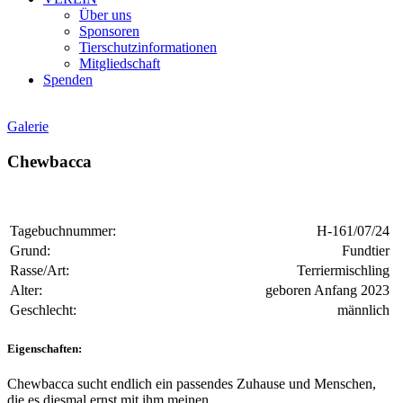
Über uns
Sponsoren
Tierschutzinformationen
Mitgliedschaft
Spenden
Galerie
Chewbacca
Tagebuchnummer:
H-161/07/24
Grund:
Fundtier
Rasse/Art:
Terriermischling
Alter:
geboren Anfang 2023
Geschlecht:
männlich
Eigenschaften:
Chewbacca sucht endlich ein passendes Zuhause und Menschen,
die es diesmal ernst mit ihm meinen.