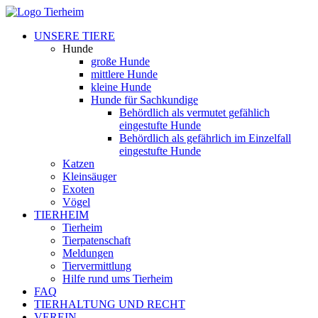
UNSERE TIERE
Hunde
große Hunde
mittlere Hunde
kleine Hunde
Hunde für Sachkundige
Behördlich als vermutet gefählich
eingestufte Hunde
Behördlich als gefährlich im Einzelfall
eingestufte Hunde
Katzen
Kleinsäuger
Exoten
Vögel
TIERHEIM
Tierheim
Tierpatenschaft
Meldungen
Tiervermittlung
Hilfe rund ums Tierheim
FAQ
TIERHALTUNG UND RECHT
VEREIN