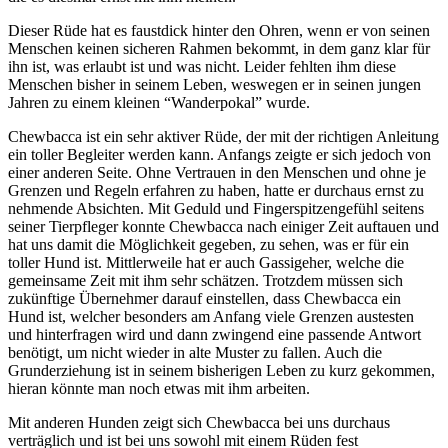
Dieser Rüde hat es faustdick hinter den Ohren, wenn er von seinen
Menschen keinen sicheren Rahmen bekommt, in dem ganz klar für
ihn ist, was erlaubt ist und was nicht. Leider fehlten ihm diese
Menschen bisher in seinem Leben, weswegen er in seinen jungen
Jahren zu einem kleinen “Wanderpokal” wurde.
Chewbacca ist ein sehr aktiver Rüde, der mit der richtigen Anleitung
ein toller Begleiter werden kann. Anfangs zeigte er sich jedoch von
einer anderen Seite. Ohne Vertrauen in den Menschen und ohne je
Grenzen und Regeln erfahren zu haben, hatte er durchaus ernst zu
nehmende Absichten. Mit Geduld und Fingerspitzengefühl seitens
seiner Tierpfleger konnte Chewbacca nach einiger Zeit auftauen und
hat uns damit die Möglichkeit gegeben, zu sehen, was er für ein
toller Hund ist. Mittlerweile hat er auch Gassigeher, welche die
gemeinsame Zeit mit ihm sehr schätzen. Trotzdem müssen sich
zukünftige Übernehmer darauf einstellen, dass Chewbacca ein
Hund ist, welcher besonders am Anfang viele Grenzen austesten
und hinterfragen wird und dann zwingend eine passende Antwort
benötigt, um nicht wieder in alte Muster zu fallen. Auch die
Grunderziehung ist in seinem bisherigen Leben zu kurz gekommen,
hieran könnte man noch etwas mit ihm arbeiten.
Mit anderen Hunden zeigt sich Chewbacca bei uns durchaus
verträglich und ist bei uns sowohl mit einem Rüden fest