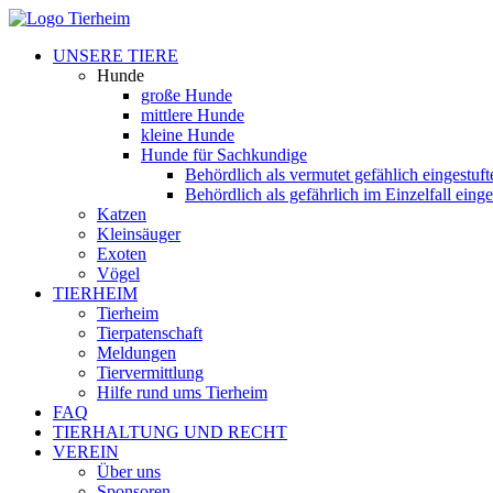
UNSERE TIERE
Hunde
große Hunde
mittlere Hunde
kleine Hunde
Hunde für Sachkundige
Behördlich als vermutet gefählich eingestuf
Behördlich als gefährlich im Einzelfall eing
Katzen
Kleinsäuger
Exoten
Vögel
TIERHEIM
Tierheim
Tierpatenschaft
Meldungen
Tiervermittlung
Hilfe rund ums Tierheim
FAQ
TIERHALTUNG UND RECHT
VEREIN
Über uns
Sponsoren