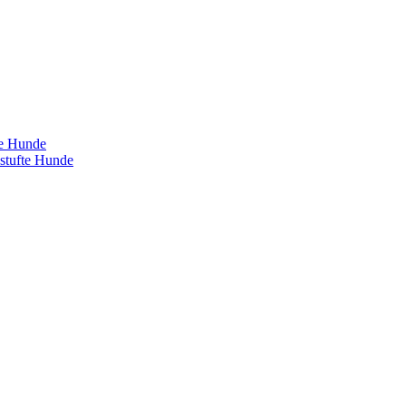
te Hunde
estufte Hunde