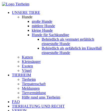
UNSERE TIERE
Hunde
große Hunde
mittlere Hunde
kleine Hunde
Hunde für Sachkundige
Behördlich als vermutet gefählich
eingestufte Hunde
Behördlich als gefährlich im Einzelfall
eingestufte Hunde
Katzen
Kleinsäuger
Exoten
Vögel
TIERHEIM
Tierheim
Tierpatenschaft
Meldungen
Tiervermittlung
Hilfe rund ums Tierheim
FAQ
TIERHALTUNG UND RECHT
VEREIN