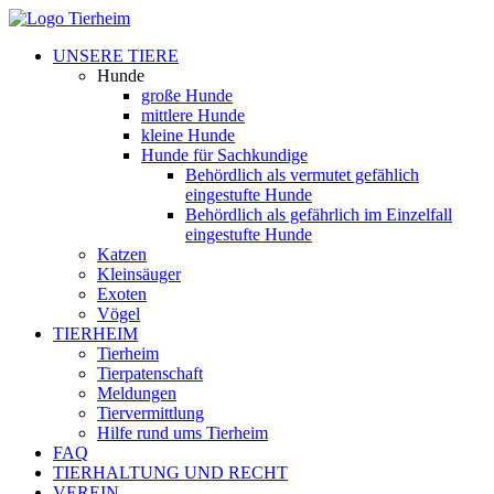
UNSERE TIERE
Hunde
große Hunde
mittlere Hunde
kleine Hunde
Hunde für Sachkundige
Behördlich als vermutet gefählich
eingestufte Hunde
Behördlich als gefährlich im Einzelfall
eingestufte Hunde
Katzen
Kleinsäuger
Exoten
Vögel
TIERHEIM
Tierheim
Tierpatenschaft
Meldungen
Tiervermittlung
Hilfe rund ums Tierheim
FAQ
TIERHALTUNG UND RECHT
VEREIN