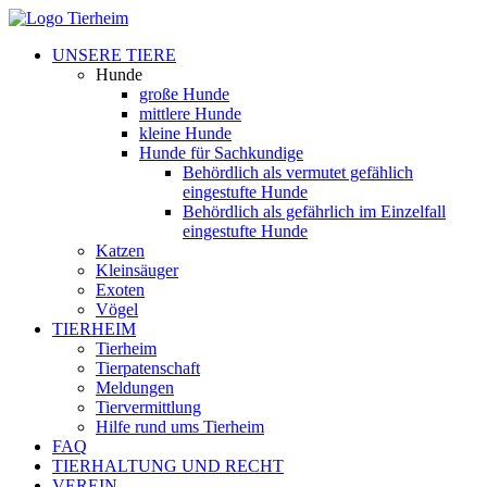
UNSERE TIERE
Hunde
große Hunde
mittlere Hunde
kleine Hunde
Hunde für Sachkundige
Behördlich als vermutet gefählich
eingestufte Hunde
Behördlich als gefährlich im Einzelfall
eingestufte Hunde
Katzen
Kleinsäuger
Exoten
Vögel
TIERHEIM
Tierheim
Tierpatenschaft
Meldungen
Tiervermittlung
Hilfe rund ums Tierheim
FAQ
TIERHALTUNG UND RECHT
VEREIN