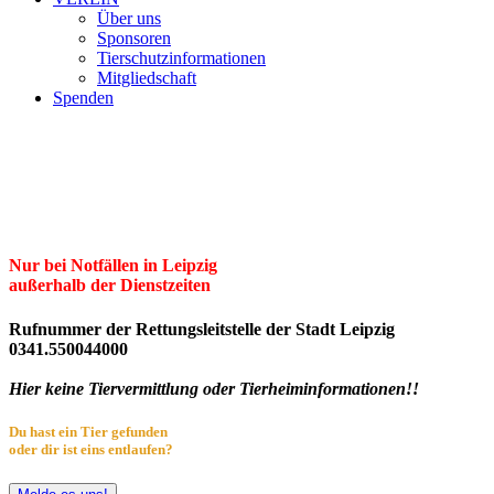
Über uns
Sponsoren
Tierschutzinformationen
Mitgliedschaft
Spenden
Erster Freier Tierschutzverein Leipzig
und Umgebung e.V.
Herzlich willkommen im Tierheim Leipzig!
Nur bei Notfällen in Leipzig
außerhalb der Dienstzeiten
Rufnummer der Rettungsleitstelle der Stadt Leipzig
0341.550044000
Hier keine Tiervermittlung oder Tierheiminformationen!!
Du hast ein Tier gefunden
oder dir ist eins entlaufen?