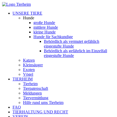
UNSERE TIERE
Hunde
große Hunde
mittlere Hunde
kleine Hunde
Hunde für Sachkundige
Behördlich als vermutet gefählich
eingestufte Hunde
Behördlich als gefährlich im Einzelfall
eingestufte Hunde
Katzen
Kleinsäuger
Exoten
Vögel
TIERHEIM
Tierheim
Tierpatenschaft
Meldungen
Tiervermittlung
Hilfe rund ums Tierheim
FAQ
TIERHALTUNG UND RECHT
VEREIN