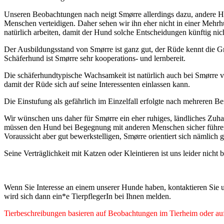
Unseren Beobachtungen nach neigt Smørre allerdings dazu, andere H
Menschen verteidigen. Daher sehen wir ihn eher nicht in einer Meh
natürlich arbeiten, damit der Hund solche Entscheidungen künftig nicht
Der Ausbildungsstand von Smørre ist ganz gut, der Rüde kennt die Gr
Schäferhund ist Smørre sehr kooperations- und lernbereit.
Die schäferhundtypische Wachsamkeit ist natürlich auch bei Smørre 
damit der Rüde sich auf seine Interessenten einlassen kann.
Die Einstufung als gefährlich im Einzelfall erfolgte nach mehreren
Wir wünschen uns daher für Smørre ein eher ruhiges, ländliches Zuh
müssen den Hund bei Begegnung mit anderen Menschen sicher führen k
Voraussicht aber gut bewerkstelligen, Smørre orientiert sich nämlich
Seine Verträglichkeit mit Katzen oder Kleintieren ist uns leider nicht 
Wenn Sie Interesse an einem unserer Hunde haben, kontaktieren Sie u
wird sich dann ein*e TierpflegerIn bei Ihnen melden.
Tierbeschreibungen basieren auf Beobachtungen im Tierheim oder auf 