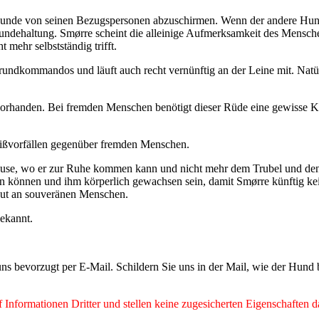
unde von seinen Bezugspersonen abzuschirmen. Wenn der andere Hund 
rhundehaltung. Smørre scheint die alleinige Aufmerksamkeit des Men
 mehr selbstständig trifft.
undkommandos und läuft auch recht vernünftig an der Leine mit. Natürl
vorhanden. Bei fremden Menschen benötigt dieser Rüde eine gewisse Ke
 Beißvorfällen gegenüber fremden Menschen.
ause, wo er zur Ruhe kommen kann und nicht mehr dem Trubel und den 
önnen und ihm körperlich gewachsen sein, damit Smørre künftig keine 
 gut an souveränen Menschen.
bekannt.
ns bevorzugt per E-Mail. Schildern Sie uns in der Mail, wie der Hund
Informationen Dritter und stellen keine zugesicherten Eigenschaften d