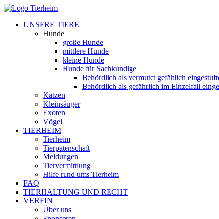
UNSERE TIERE
Hunde
große Hunde
mittlere Hunde
kleine Hunde
Hunde für Sachkundige
Behördlich als vermutet gefählich eingestuf
Behördlich als gefährlich im Einzelfall eing
Katzen
Kleinsäuger
Exoten
Vögel
TIERHEIM
Tierheim
Tierpatenschaft
Meldungen
Tiervermittlung
Hilfe rund ums Tierheim
FAQ
TIERHALTUNG UND RECHT
VEREIN
Über uns
Sponsoren