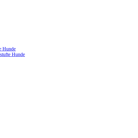
te Hunde
estufte Hunde