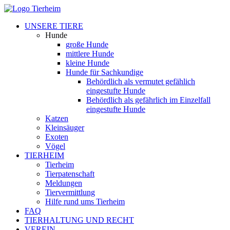
UNSERE TIERE
Hunde
große Hunde
mittlere Hunde
kleine Hunde
Hunde für Sachkundige
Behördlich als vermutet gefählich
eingestufte Hunde
Behördlich als gefährlich im Einzelfall
eingestufte Hunde
Katzen
Kleinsäuger
Exoten
Vögel
TIERHEIM
Tierheim
Tierpatenschaft
Meldungen
Tiervermittlung
Hilfe rund ums Tierheim
FAQ
TIERHALTUNG UND RECHT
VEREIN