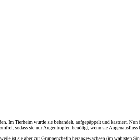
 Im Tierheim wurde sie behandelt, aufgepäppelt und kastriert. Nun ist
mfrei, sodass sie nur Augentropfen benötigt, wenn sie Augenausfluss 
eile ist sie aber zur Gruppenchefin herangewachsen (im wahrsten Sinne