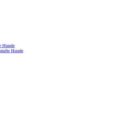
te Hunde
estufte Hunde