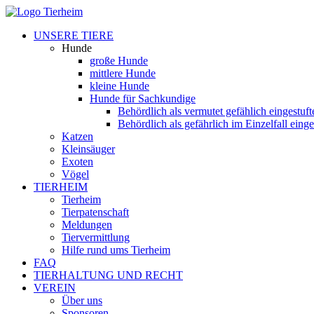
UNSERE TIERE
Hunde
große Hunde
mittlere Hunde
kleine Hunde
Hunde für Sachkundige
Behördlich als vermutet gefählich eingestuf
Behördlich als gefährlich im Einzelfall eing
Katzen
Kleinsäuger
Exoten
Vögel
TIERHEIM
Tierheim
Tierpatenschaft
Meldungen
Tiervermittlung
Hilfe rund ums Tierheim
FAQ
TIERHALTUNG UND RECHT
VEREIN
Über uns
Sponsoren