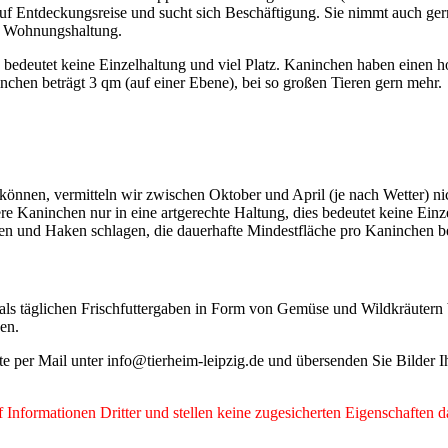
n auf Entdeckungsreise und sucht sich Beschäftigung. Sie nimmt auch ge
ier Wohnungshaltung.
ies bedeutet keine Einzelhaltung und viel Platz. Kaninchen haben ein
chen beträgt 3 qm (auf einer Ebene), bei so großen Tieren gern mehr.
 können, vermitteln wir zwischen Oktober und April (je nach Wetter) n
re Kaninchen nur in eine artgerechte Haltung, dies bedeutet keine Ein
und Haken schlagen, die dauerhafte Mindestfläche pro Kaninchen bet
ls täglichen Frischfuttergaben in Form von Gemüse und Wildkräutern
den.
tte per Mail unter info@tierheim-leipzig.de und übersenden Sie Bilder
Informationen Dritter und stellen keine zugesicherten Eigenschaften d