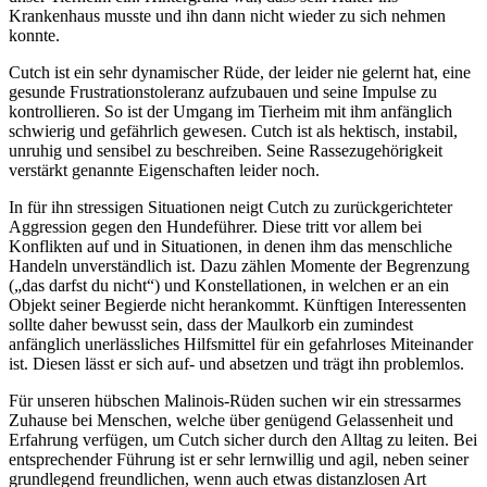
Krankenhaus musste und ihn dann nicht wieder zu sich nehmen
konnte.
Cutch ist ein sehr dynamischer Rüde, der leider nie gelernt hat, eine
gesunde Frustrationstoleranz aufzubauen und seine Impulse zu
kontrollieren. So ist der Umgang im Tierheim mit ihm anfänglich
schwierig und gefährlich gewesen. Cutch ist als hektisch, instabil,
unruhig und sensibel zu beschreiben. Seine Rassezugehörigkeit
verstärkt genannte Eigenschaften leider noch.
In für ihn stressigen Situationen neigt Cutch zu zurückgerichteter
Aggression gegen den Hundeführer. Diese tritt vor allem bei
Konflikten auf und in Situationen, in denen ihm das menschliche
Handeln unverständlich ist. Dazu zählen Momente der Begrenzung
(„das darfst du nicht“) und Konstellationen, in welchen er an ein
Objekt seiner Begierde nicht herankommt. Künftigen Interessenten
sollte daher bewusst sein, dass der Maulkorb ein zumindest
anfänglich unerlässliches Hilfsmittel für ein gefahrloses Miteinander
ist. Diesen lässt er sich auf- und absetzen und trägt ihn problemlos.
Für unseren hübschen Malinois-Rüden suchen wir ein stressarmes
Zuhause bei Menschen, welche über genügend Gelassenheit und
Erfahrung verfügen, um Cutch sicher durch den Alltag zu leiten. Bei
entsprechender Führung ist er sehr lernwillig und agil, neben seiner
grundlegend freundlichen, wenn auch etwas distanzlosen Art