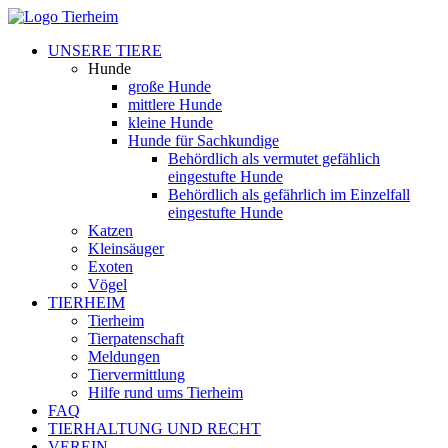
UNSERE TIERE
Hunde
große Hunde
mittlere Hunde
kleine Hunde
Hunde für Sachkundige
Behördlich als vermutet gefählich
eingestufte Hunde
Behördlich als gefährlich im Einzelfall
eingestufte Hunde
Katzen
Kleinsäuger
Exoten
Vögel
TIERHEIM
Tierheim
Tierpatenschaft
Meldungen
Tiervermittlung
Hilfe rund ums Tierheim
FAQ
TIERHALTUNG UND RECHT
VEREIN