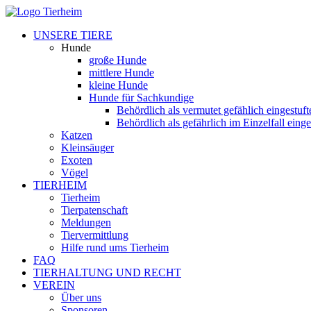
UNSERE TIERE
Hunde
große Hunde
mittlere Hunde
kleine Hunde
Hunde für Sachkundige
Behördlich als vermutet gefählich eingestuf
Behördlich als gefährlich im Einzelfall eing
Katzen
Kleinsäuger
Exoten
Vögel
TIERHEIM
Tierheim
Tierpatenschaft
Meldungen
Tiervermittlung
Hilfe rund ums Tierheim
FAQ
TIERHALTUNG UND RECHT
VEREIN
Über uns
Sponsoren