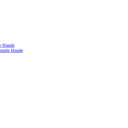
te Hunde
estufte Hunde