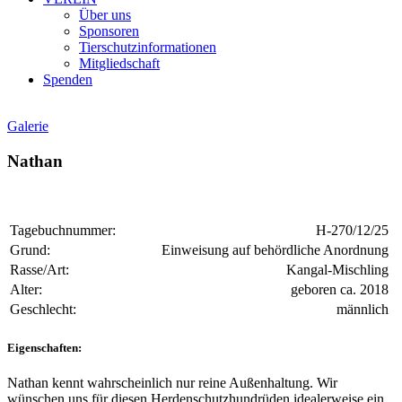
Über uns
Sponsoren
Tierschutzinformationen
Mitgliedschaft
Spenden
Galerie
Nathan
Tagebuchnummer:
H-270/12/25
Grund:
Einweisung auf behördliche Anordnung
Rasse/Art:
Kangal-Mischling
Alter:
geboren ca. 2018
Geschlecht:
männlich
Eigenschaften:
Nathan kennt wahrscheinlich nur reine Außenhaltung. Wir
wünschen uns für diesen Herdenschutzhundrüden idealerweise ein