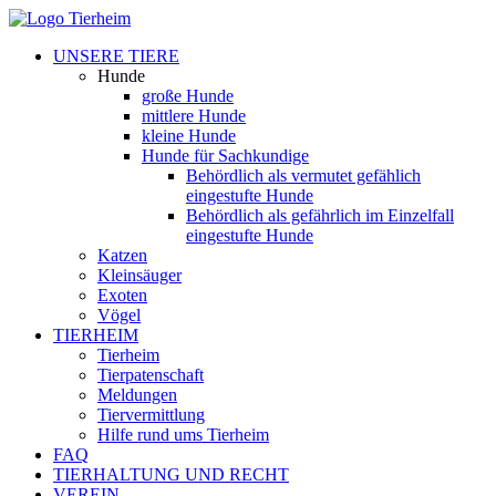
UNSERE TIERE
Hunde
große Hunde
mittlere Hunde
kleine Hunde
Hunde für Sachkundige
Behördlich als vermutet gefählich
eingestufte Hunde
Behördlich als gefährlich im Einzelfall
eingestufte Hunde
Katzen
Kleinsäuger
Exoten
Vögel
TIERHEIM
Tierheim
Tierpatenschaft
Meldungen
Tiervermittlung
Hilfe rund ums Tierheim
FAQ
TIERHALTUNG UND RECHT
VEREIN