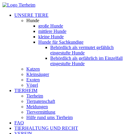
UNSERE TIERE
Hunde
große Hunde
mittlere Hunde
kleine Hunde
Hunde für Sachkundige
Behördlich als vermutet gefählich
eingestufte Hunde
Behördlich als gefährlich im Einzelfall
eingestufte Hunde
Katzen
Kleinsäuger
Exoten
Vögel
TIERHEIM
Tierheim
Tierpatenschaft
Meldungen
Tiervermittlung
Hilfe rund ums Tierheim
FAQ
TIERHALTUNG UND RECHT
VEREIN