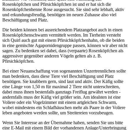
Rosenköpfchen und Pfirsichköpfchen ist und er hat sich die
Rosenköpfchenhenne Rose ausgesucht. Sie sind sehr lebhaft, aktiv
und erkundungsfreudig, benötigen im neuen Zuhause also viel
Beschäftigung und Platz.
Die beiden können bei ausreichendem Platzangebot auch in einen
Rosenköpfchenschwarm vermittelt werden. Im Tierheim versteht
sich Quirl auch gut mit einem Pfirsichköpfchenhahn, ob die beiden
in eine gemischte Agapornidengruppe passen, können wir aber nicht
sagen. Zu bedenken sei dabei, dass (verpaarte) Rosenköpfchen als
aggressiver gegenüber anderen Vögeln gelten als z. B.
Pfirsichköpfchen.
Bei einer Neuanschaffung von sogenannten Unzertrennlichen sollte
man bedenken, dass diese Tiere viel Beschäftigung und Platz
benötigen. Sie knabbern gern, sind laut und aktiv. Der Käfig sollte
eine Länge von 1,50 m für maximal 2 Tiere nicht unterschreiten,
dabei muss ihnen bestenfalls ganztags Freiflug gewährt werden -
andernfalls muss der Käfig viel größer sein. Am idealsten ist eine
Voliere oder ein Vogelzimmer mit einem artgleichen Schwarm,
wobei mindestens ein Schlafhäuschen mehr als Paare in der Voliere
leben angeboten werden sollte, um Streitereien vorzubeugen.
Wenn Sie Interesse an der Übernahme haben, senden Sie uns bitte
eine E-Mail mit einem Bild der vorhandenen Anlage/Unterbringung