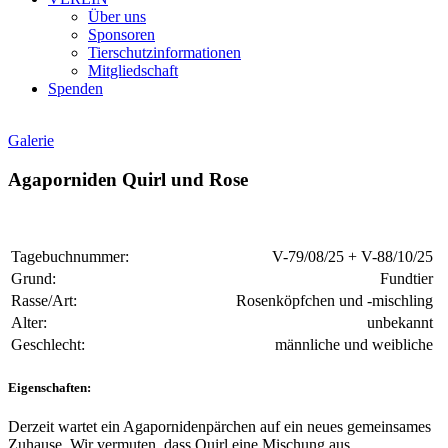
Über uns
Sponsoren
Tierschutzinformationen
Mitgliedschaft
Spenden
Galerie
Agaporniden Quirl und Rose
Tagebuchnummer:
V-79/08/25 + V-88/10/25
Grund:
Fundtier
Rasse/Art:
Rosenköpfchen und -mischling
Alter:
unbekannt
Geschlecht:
männliche und weibliche
Eigenschaften:
Derzeit wartet ein Agapornidenpärchen auf ein neues gemeinsames
Zuhause. Wir vermuten, dass Quirl eine Mischung aus