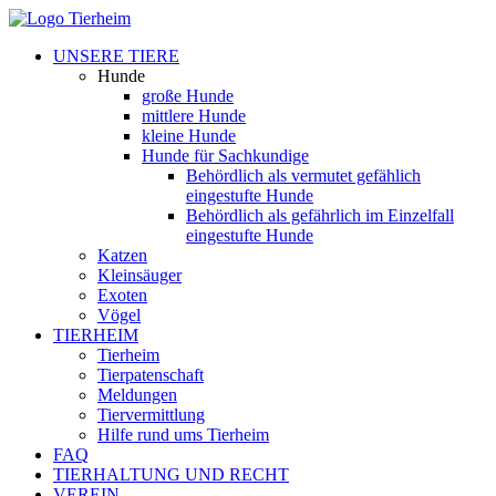
UNSERE TIERE
Hunde
große Hunde
mittlere Hunde
kleine Hunde
Hunde für Sachkundige
Behördlich als vermutet gefählich
eingestufte Hunde
Behördlich als gefährlich im Einzelfall
eingestufte Hunde
Katzen
Kleinsäuger
Exoten
Vögel
TIERHEIM
Tierheim
Tierpatenschaft
Meldungen
Tiervermittlung
Hilfe rund ums Tierheim
FAQ
TIERHALTUNG UND RECHT
VEREIN